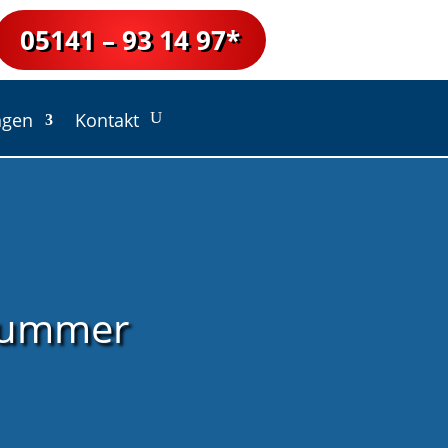
05141 – 93 14 97*
ngen
Kontakt
nnummer